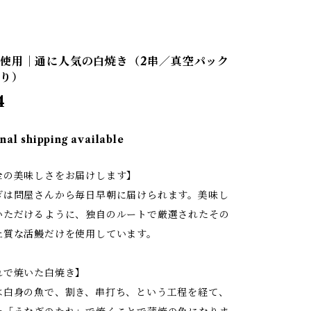
使用｜通に人気の白焼き（2串／真空パック
入り）
4
nal shipping available
全の美味しさをお届けします】
ぎは問屋さんから毎日早朝に届けられます。美味し
いただけるように、独自のルートで厳選されたその
上質な活鰻だけを使用しています。
れで焼いた白焼き】
は白身の魚で、割き、串打ち、という工程を経て、