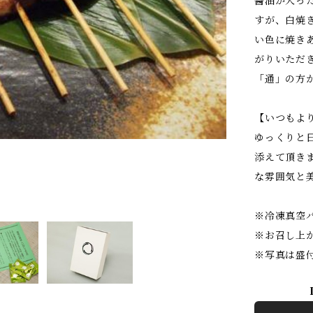
醤油が入っ
すが、白焼
い色に焼き
がりいただ
「通」の方
【いつもよ
ゆっくりと
添えて頂き
な雰囲気と
※冷凍真空
※お召し上
※写真は盛