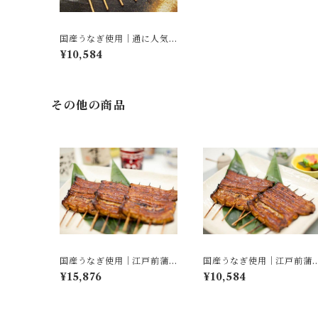
国産うなぎ使用｜通に人気
の白焼き（2串／真空パック
¥10,584
／化粧箱入り）
その他の商品
国産うなぎ使用｜江戸前蒲
国産うなぎ使用｜江戸前蒲
焼【松】（3串／通常包装／
焼【松】（2串／通常包装／
¥15,876
¥10,584
化粧箱入り）
化粧箱入り）