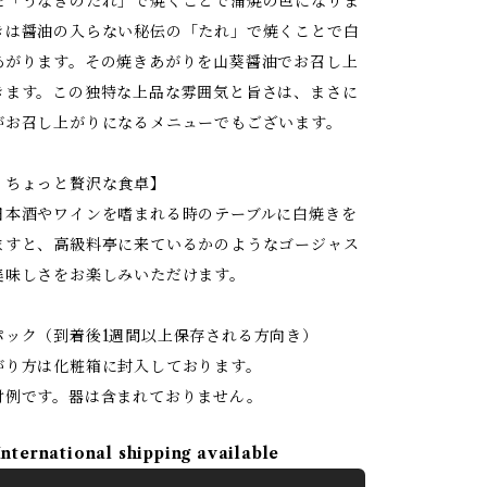
た「うなぎのたれ」で焼くことで蒲焼の色になりま
きは醤油の入らない秘伝の「たれ」で焼くことで白
あがります。その焼きあがりを山葵醤油でお召し上
きます。この独特な上品な雰囲気と旨さは、まさに
がお召し上がりになるメニューでもございます。
りちょっと贅沢な食卓】
日本酒やワインを嗜まれる時のテーブルに白焼きを
ますと、高級料亭に来ているかのようなゴージャス
美味しさをお楽しみいただけます。
パック（到着後1週間以上保存される方向き）
がり方は化粧箱に封入しております。
付例です。器は含まれておりません。
International shipping available