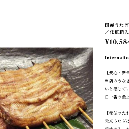
国産うなぎ
／化粧箱
¥10,58
Internatio
【安心・安
当店のうな
いと感じて
日一番の最
【秘伝のた
元来うなぎ