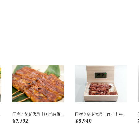
国産うなぎ使用｜江戸前蒲
国産うなぎ使用｜百四十年
焼【梅】（2串／真空パック
続く伝統の鰻重【松】
¥7,992
¥5,940
／化粧箱入り）