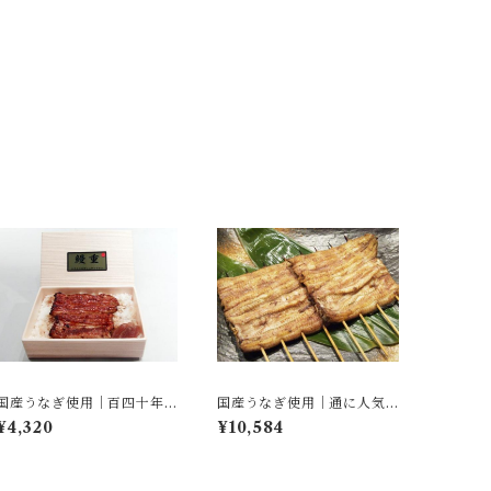
国産うなぎ使用｜百四十年
国産うなぎ使用｜通に人気
続く伝統の鰻重【梅】
の白焼き（2串／通常包装／
¥4,320
¥10,584
化粧箱入り）